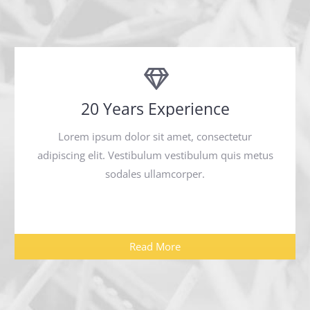
20 Years Experience
Lorem ipsum dolor sit amet, consectetur
adipiscing elit. Vestibulum vestibulum quis metus
sodales ullamcorper.
Read More