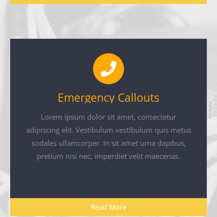
Emergency Callouts
Lorem ipsum dolor sit amet, consectetur
adipiscing elit. Vestibulum vestibulum quis metus
sodales ullamcorper. In sit amet urna dapibus,
pretium nisi nec, imperdiet velit maecenas.
Read More