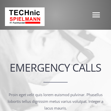
Zum
Inhalt
springen
Tog
Nav
HOME
INTERNET & TELEFON
EMERGENCY CALLS
MOBILFUNK
STROM
Proin eget velit quis lorem euismod pulvinar. Phasellus
lobortis tellus dignissim metus varius volutpat. Integer a
GAS
lacus mauris.