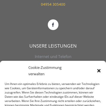
04954 305400
UNSERE LEISTUNGEN
Internet und Telefon
Mobilfunk
Cookie-Zustimmung
verwalten
Strom
Um Ihnen ein optimales Erlebnis zu bieten, verwenden wir Technologien
Gas
wie Cookies, um Geräteinformationen zu speichern und/oder darauf
zuzugreifen. Wenn Sie diesen Technologien zustimmen, können wir
Daten wie das Surfverhalten oder eindeutige IDs auf dieser Website
Service
verarbeiten. Wenn Sie Ihre Zustimmung nicht erteilen oder zurückziehen,
können bestimmte Merkmale und Funktionen beeinträchtigt werden.