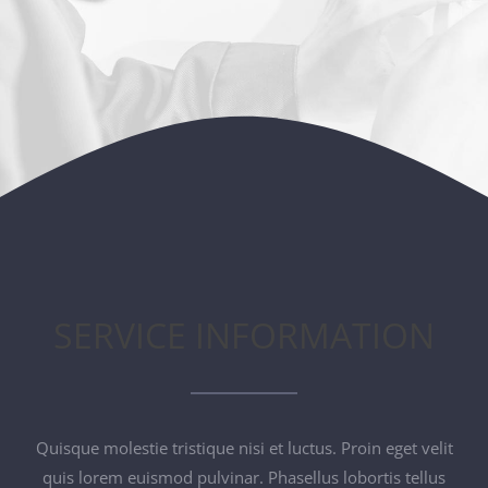
SERVICE
Kontakt
SERVICE INFORMATION
Quisque molestie tristique nisi et luctus. Proin eget velit
quis lorem euismod pulvinar. Phasellus lobortis tellus