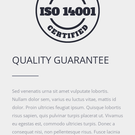
QUALITY GUARANTEE
Sed venenatis urna sit amet vulputate lobortis.
Nullam dolor sem, varius eu luctus vitae, mattis id
dolor. Proin ultricies feugiat ipsum. Quisque lobortis
risus sapien, quis pulvinar turpis placerat ut. Vivamus
eu egestas est, commodo ultricies turpis. Donec a
consequat nisi, non pellentesque risus. Fusce lacinia