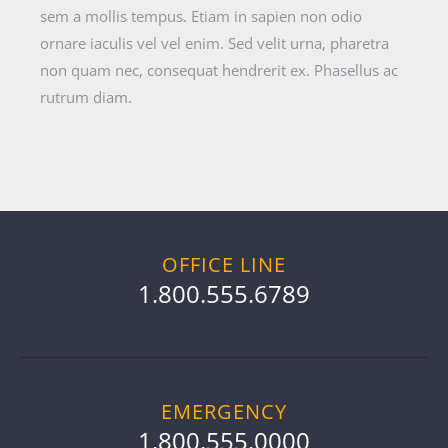
sem a mollis tempus. Etiam in sapien non odio
ornare iaculis vel vel enim. Sed velit urna, pharetra
non quam nec, consequat hendrerit ex. Phasellus ac
rutrum diam.
OFFICE LINE
1.800.555.6789
EMERGENCY
1.800.555.0000