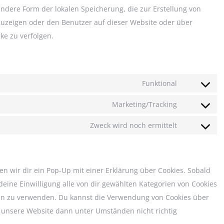
andere Form der lokalen Speicherung, die zur Erstellung von
zeigen oder den Benutzer auf dieser Website oder über
e zu verfolgen.
Funktional
Consent
to
Marketing/Tracking
Consent
service
to
Zweck wird noch ermittelt
wordpress
Consent
service
to
google-
service
fonts
n wir dir ein Pop-Up mit einer Erklärung über Cookies. Sobald
sonstiges
 deine Einwilligung alle von dir gewählten Kategorien von Cookies
ben zu verwenden. Du kannst die Verwendung von Cookies über
s unsere Website dann unter Umständen nicht richtig