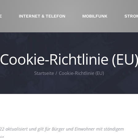
E
INTERNET & TELEFON
MOBILFUNK
STRO
Cookie-Richtlinie (EU
Startseite
Cookie-Richtlinie (EU)
22 aktualisiert und gilt für Bürger und Einwohner mit ständigem
iz.