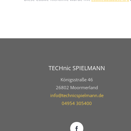
TECHnic SPIELMANN
Königsstraße 46
26802 Moormerland
info@technicspielmann.de
04954 305400